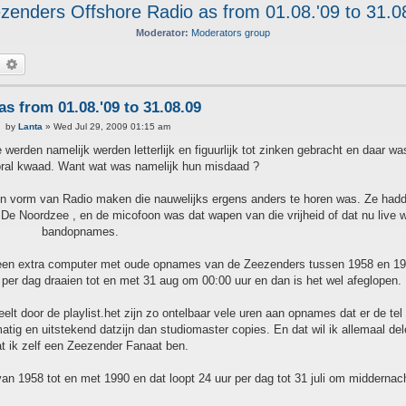
zenders Offshore Radio as from 01.08.'09 to 31.0
Moderator:
Moderators group
earch
Advanced search
s from 01.08.'09 to 31.08.09
P
by
Lanta
»
Wed Jul 29, 2009 01:15 am
o
s
erden namelijk werden letterlijk en figuurlijk tot zinken gebracht en daar wa
t
ral kwaad. Want wat was namelijk hun misdaad ?
n vorm van Radio maken die nauwelijks ergens anders te horen was. Ze had
 De Noordzee , en de micofoon was dat wapen van die vrijheid of dat nu live w
bandopnames.
 een extra computer met oude opnames van de Zeezenders tussen 1958 en 199
 per dag draaien tot en met 31 aug om 00:00 uur en dan is het wel afeglopen.
t door de playlist.het zijn zo ontelbaar vele uren aan opnames dat er de tel b
matig en uitstekend datzijn dan studiomaster copies. En dat wil ik allemaal del
t ik zelf een Zeezender Fanaat ben.
n 1958 tot en met 1990 en dat loopt 24 uur per dag tot 31 juli om middernac