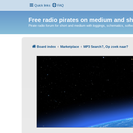
Quick links
FAQ
Free radio pirates on medium and sh
Pirate radio forum for short and medium with loggings, schematics, software
Board index
Marketplace
MP3 Search?, Op zoek naar?