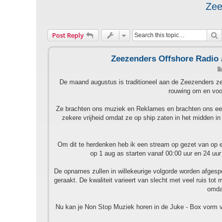
Zee
S
Post Reply
Zeezenders Offshore Radio a
De maand augustus is traditioneel aan de Zeezenders ze w
rouwing om en voo
Ze brachten ons muziek en Reklames en brachten ons ee
zekere vrijheid omdat ze op ship zaten in het midden in
Om dit te herdenken heb ik een stream op gezet van op
op 1 aug as starten vanaf 00:00 uur en 24 uur
De opnames zullen in willekeurige volgorde worden afgespeel
geraakt. De kwaliteit varieert van slecht met veel ruis tot 
omda
Nu kan je Non Stop Muziek horen in de Juke - Box vorm va