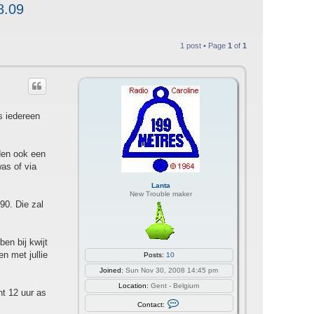
8.09
1 post • Page
1
of
1
s iedereen
den ook een
as of via
Lanta
New Trouble maker
0. Die zal
en bij kwijt
en met jullie
Posts:
10
Joined:
Sun Nov 30, 2008 14:45 pm
Location:
Gent - Belgium
ht 12 uur as
C
Contact:
o