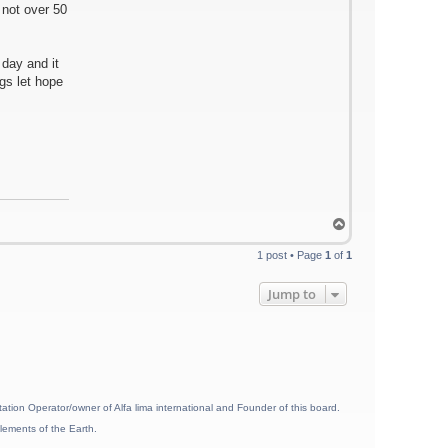
 not over 50
 day and it
gs let hope
T
o
p
1 post • Page
1
of
1
Jump to
ion Operator/owner of Alfa lima international and Founder of this board.
lements of the Earth.