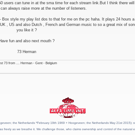
 users can tune in at the sma time for each stream link.But I think there will
 can always raise more at the number of listeners.
ox style my play list dos to that for me on the pc haha. It plays 24 hours a
, UK , US and also Dutch , French and German music to so a great mix of son
you like it ?
Have fun and also next mouth ?
73 Herman
st 73 from .... Herman - Gent - Belgium
geveen; the Netherlands *February 19th 1969 + Hoogeveen; the Netherlands May 21st 2015); stat
as freely as we breathe it. We challenge those, who claims ownership and control of the natural e