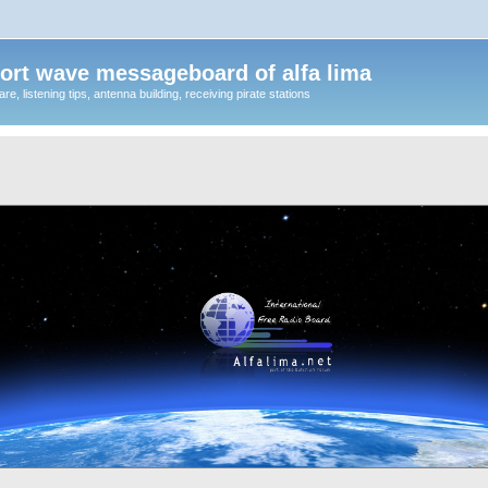
ort wave messageboard of alfa lima
, listening tips, antenna building, receiving pirate stations