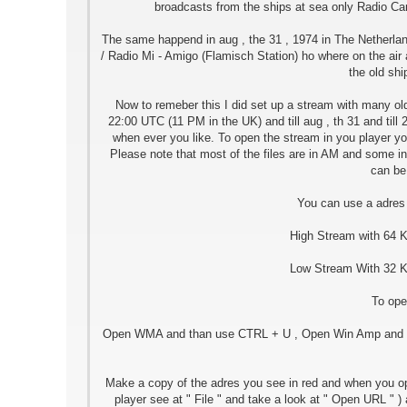
broadcasts from the ships at sea only Radio Car
The same happend in aug , the 31 , 1974 in The Netherlan
/ Radio Mi - Amigo (Flamisch Station) ho where on the ai
the old sh
Now to remeber this I did set up a stream with many o
22:00 UTC (11 PM in the UK) and till aug , th 31 and till 
when ever you like. To open the stream in you player you 
Please note that most of the files are in AM and some in
can be
You can use a adres
High Stream with 64 K
Low Stream With 32 Kb
To ope
Open WMA and than use CTRL + U , Open Win Amp and than
Make a copy of the adres you see in red and when you ope
player see at " File " and take a look at " Open URL " ) 