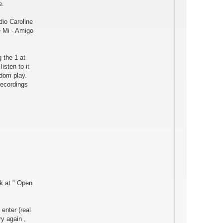
e.
dio Caroline
e Mi - Amigo
 the 1 at
isten to it
adom play.
recordings
k at " Open
enter (real
ry again ,