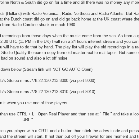
oline North & South did go on for a time and till there was no money any mor
ds (Holland) with Radio Veronica , Radio Northsea and Radio Atlantis. But Ra
r at the Dutch coast did go on and did go back home at the UK coast where th
ip from Radio Caroline shunk in mach 1980
ld recordings from those days when the music came from the sea. As from aug
22:00 UTC (11 PM in the UK) I will run a 24 hours internet stream and you can l
will have to do that by hand. The play list will play the old recordings in a r
 Studio Quality thereare a copy from old master real to real tapes. But some 
 bad on sound and also a lot off noise
 down below (Stream link will NOT GO AUTO Open)
b/s Stereo mms://78.22.130.213:8000 (via port 8000)
/s Stereo mms://78.22.130.213:8010 (via port 8010)
n it when you use one of thse players
 use CTRL + L , Open Real Player and than see at " File " and take a loo
URL "
n you player with a CRTL and x button than stick the adres insde and press 
and the stream will start. If not than put off your firewall for one moment and t