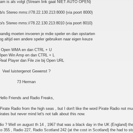
ream is als volgt (Stream link gaat NIET AUTO OPEN)
/s Stereo mms://78.22.130.213:8000 (via poort 8000)
/s Stereo mms://78.22.130.213:8010 (via poort 8010)
handig moeten invoeren je mdie speler en dan opstarten
og altijd een andere speler gebruiken naar eigen keuze
Open WMA en dan CTRL + U
Open Win Amp en dan CTRL + L
eal Player dan File zie bij Open URL
Veel luistergenot Gewenst ?
73 Herman
Hello Friends and Radio Freaks,
 Pirate Radio from the high seas , but I don't like the word Pirate Radio not m
irates but never mind let's not talk about this now.
dio ? Well on august th 14 , 1967 that was a black day in the UK (England) the 
o 355 , Radio 227, Radio Scotland 242 (at the cost in Scotland) the had to st