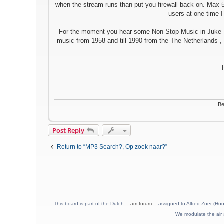
when the stream runs than put you firewall back on. Max 50
users at one time I
For the moment you hear some Non Stop Music in Juke - B
music from 1958 and till 1990 from the The Netherlands 
Be
Post Reply
Return to “MP3 Search?, Op zoek naar?”
This board is part of the Dutch
am-forum
assigned to Alfred Zoer (Hoo
We modulate the air 