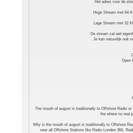
Het adres voor de st
Hoge Stream met 64 Kb
Lage Stream met 32 Kb
De stream zal wel eigen
Je kan natuurlijk ook n
Open R
The mouth of august is traditionally to Offshore Radio or
the where no real p
Why is the mouth of august is traditionally to Offshore Ra
near all Offshore Stations like Radio Londen 366, Radi